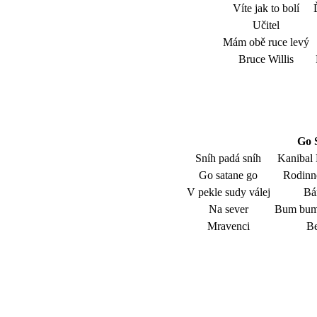
Víte jak to bolí
Učitel
Mám obě ruce levý
Bruce Willis
Go 
Sníh padá sníh
Kanibal 
Go satane go
Rodinne
V pekle sudy válej
Bá
Na sever
Bum bum 
Mravenci
Be