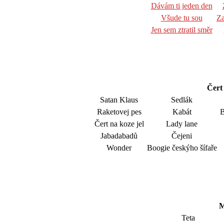
Dávám ti jeden den
Všude tu sou
Za
Jen sem ztratil směr
Čert 
Satan Klaus
Sedlák
Raketovej pes
Kabát
B
Čert na koze jel
Lady lane
Jabadabadů
Čejeni
Wonder
Boogie českýho šífaře
M
Teta