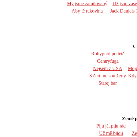
My jsme zamilovaný
Už jsou zase
Aby tě rakovina
Jack Daniels 
C
Rohypnol po tetě
Centryfuga
Nejsem z USA
Moje
S čerti nejsou žerty
Kdyb
Starej bar
Země pl
Piju já, piju rád
Už mě bijou
Ze