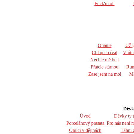
Fuck'n'roll
Onanie
Už j
Chlap co řval
V útu
Nechte mě bejt
Přátele stárnou
Rum
Zase jsem na mol
Má
Děvky
Úvod
Děvky ty t
Porcelánový prasata
Pro nás není m
Opilci v dějinách
Táhni 