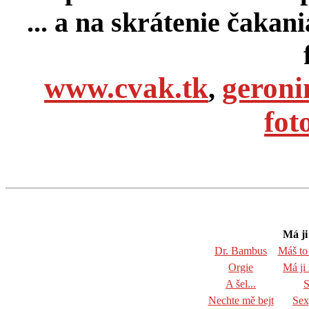
... a na skrátenie čakan
www.cvak.tk
geroni
,
fot
Má ji
Dr. Bambus
Máš to
Orgie
Má ji
A šel...
S
Nechte mě bejt
Sex